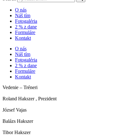
O nás
Náš tím
Fotogaléria
2 % z dane
Formuláre
Kontakt
O nás
Náš tím
Fotogaléria
2 % z dane
Formuláre
Kontakt
Vedenie – Tréneri
Roland Hakszer , Prezident
József Vajas
Balázs Hakszer
Tibor Hakszer