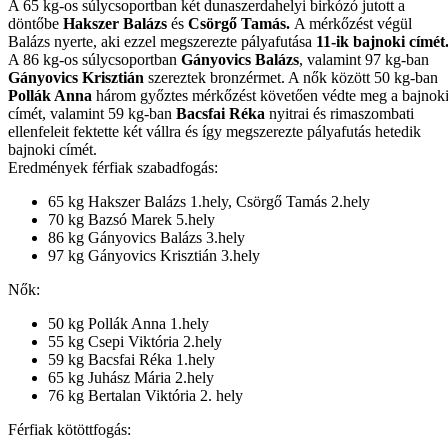
A 65 kg-os súlycsoportban két dunaszerdahelyi birkózó jutott a
döntőbe
Hakszer Balázs
és
Csörgő Tamás.
A mérkőzést végül
Balázs nyerte, aki ezzel megszerezte pályafutása
11-ik bajnoki címét
A 86 kg-os súlycsoportban
Gányovics Balázs
, valamint 97 kg-ban
Gányovics Krisztián
szereztek bronzérmet. A nők között 50 kg-ban
Pollák Anna
három győztes mérkőzést követően védte meg a bajnok
címét, valamint 59 kg-ban
Bacsfai Réka
nyitrai és rimaszombati
ellenfeleit fektette két vállra és így megszerezte pályafutás hetedik
bajnoki címét.
Eredmények férfiak szabadfogás:
65 kg Hakszer Balázs 1.hely, Csörgő Tamás 2.hely
70 kg Bazsó Marek 5.hely
86 kg Gányovics Balázs 3.hely
97 kg Gányovics Krisztián 3.hely
Nők:
50 kg Pollák Anna 1.hely
55 kg Csepi Viktória 2.hely
59 kg Bacsfai Réka 1.hely
65 kg Juhász Mária 2.hely
76 kg Bertalan Viktória 2. hely
Férfiak kötöttfogás: