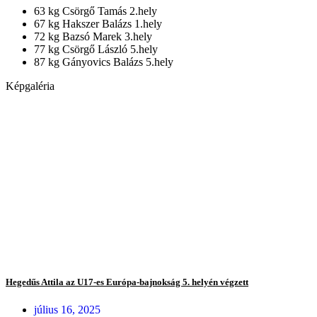
63 kg Csörgő Tamás 2.hely
67 kg Hakszer Balázs 1.hely
72 kg Bazsó Marek 3.hely
77 kg Csörgő László 5.hely
87 kg Gányovics Balázs 5.hely
Képgaléria
Hegedűs Attila az U17-es Európa-bajnokság 5. helyén végzett
július 16, 2025