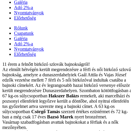
Galéria
Adó 2%-a
Nyomtatványok
Előrhetőség
Rólunk
Csapatunk
Galéria
Adó 2%-a
Nyomtatványok
Előrhetőség
11 érem a felnőtt birkózó szlovák bajnokságról!
Az elmúlt hétvégén került megrendezésre a férfi és női birkózó szlov
bajnokság, amelyre a dunaszerdahelyiek Gaál Attila és Vajas József
edzők vezetése mellett 7 férfi és 5 női birkózóval indultak csatába a
bajnoki címekért. Az év legrangosabb hazai birkózó versenye először
került megrendezésre Dunaszerdahelyen. Szombaton kötöttfogásban 
67 kg-os súlycsoportban
Hakszer Balázs
remekelt, aki marcelházi és
pozsonyi ellenfeleit legyőzve került a döntőbe, ahol nyitrai ellenfelén
tus győzelmet artva szerezte meg a bajnoki címet. A 63 kg-os
súlycsoportban
Csörgő Tamás
szerzett értékes ezüstérmet és 72 kg-
ban a még csak 17 éves
Bazsó Marek
nyert bronzérmet.
Vasárnap szabadfogásban avattak bajnokokat a férfiak és a nők
mezőnyében.