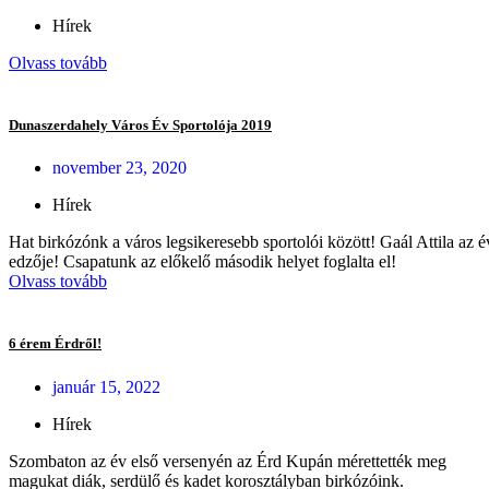
Hírek
Olvass tovább
Dunaszerdahely Város Év Sportolója 2019
november 23, 2020
Hírek
Hat birkózónk a város legsikeresebb sportolói között! Gaál Attila az é
edzője! Csapatunk az előkelő második helyet foglalta el!
Olvass tovább
6 érem Érdről!
január 15, 2022
Hírek
Szombaton az év első versenyén az Érd Kupán mérettették meg
magukat diák, serdülő és kadet korosztályban birkózóink.