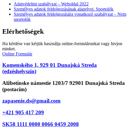
Adatvédelmi szabályzat – Weboldal 2022
Személyes adatok feldolgozásának alapelvei. Sportolók
Személyes adatok feldolgozására vonatkozó szabályzat – Nem
sportolók
Elérhetőségek
Ha kérdése van kérjük használja online-formulárunkat vagy hivjon
minket.
Online Formulár
Komenského 1, 929 01 Dunajská Streda
(edzéshelyszín)
Alžbetínske námestie 1203/7 92901 Dunajská Streda
(postacím)
zapasenie.ds@gmail.com
+421 905 417 209
SK58 1111 0000 0066 0459 2008