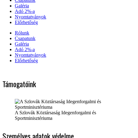
Csapatunk
Galéria
Adó 2%-a
Nyomtatványok
Előrhetőség
Rólunk
Csapatunk
Galéria
Adó 2%-a
Nyomtatványok
Előrhetőség
Támogatóink
A Szlovák Köztársaság Idegenforgalmi és
Sportminisztériuma
Személyes adatok védelme